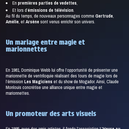
En
premières parties de vedettes
,
Et lors d’
émissions de télévision
.
Au fil du temps, de nouveaux personnages comme
Gertrude
,
Amélie
, et
Arsène
sont venus enrichir son univers.
Un mariage entre magie et
marionnettes
En 1981, Dominique Webb lui offre l’opportunité de présenter une
marionnette de ventriloquie réalisant des tours de magie lors de
l’émission
Les Magiciens
et du show de Mogador. Ainsi, Claude
Monlouis concrétise une alliance unique entre magie et
marionnettes.
Un promoteur des arts visuels
En 1995, avec des amis artistes, il fonde l’association
L’Heure au