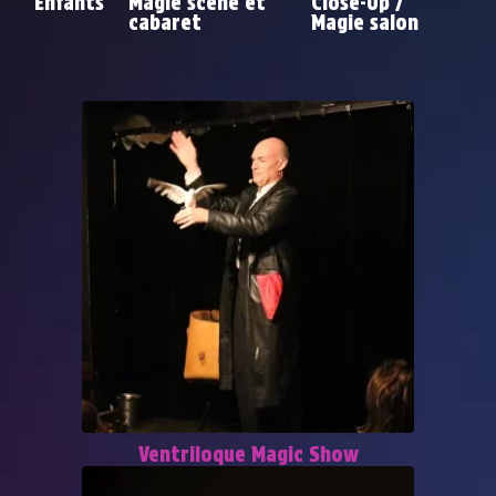
Enfants
Magie scène et
Close-Up /
cabaret
Magie salon
Ventriloque Magic Show